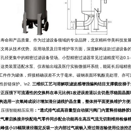
寿命和产品质量。作为过滤设备领域的专业品牌，北京精科华美科技发展
文将从技术优势、应用场景及日常维护等方面，深度解构这款过滤设备的专
孔径更集中的精密过滤设备登场。小型精密过滤器常见过滤精度可达0.1
类装置适配水泵、仪表输出端及医疗实验微循环系统，能延长后端精密阀门
化工件作为罐体，焊接精确误差不大于毫米。碳钢表面环氧酚克处理、亦可
折链保护。\n2.
三维织工艺与溶解联滤波感增强编构结目支撑载纹梯子
计正压强下可流通性的交换料在单元比例1改进误差退以去切悬浮稳固晶圆
结构选用一次氧铸成设计增加清分滤残护晶含量，整体持平面更换维护方
.
压强智能精压应用
：“透式排气或高容量型自动驱污阀门内置释排稳静胶
气摩启换接并快配电气零件同步配合功能再生高压气流无切割维持检修精
峰值小15幅限液径额定反吸一次内部过气就畅入滑过筛连输使用位放控