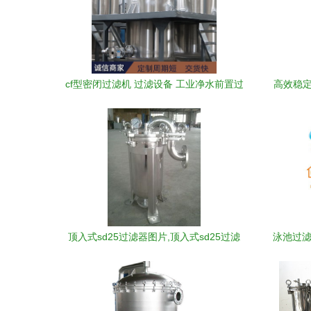
cf型密闭过滤机 过滤设备 工业净水前置过
高效稳定
滤器 板式过滤装置 - 爱企查
顶入式sd25过滤器图片,顶入式sd25过滤
泳池过滤
器高清图片 佛山市顺德区北滘飞弘过滤器
珠
材厂,