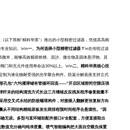
（以下简称“精科华美”）推出的小型精密过滤器，凭借其高精
业知识。\n\n
一、为何选择小型精密过滤器？
\n在传统过滤
-5微米，能够高效截留铁锈、泥沙、微生物及固体悬浮物。其
和无元件使用寿命达30%以上。\n\n
二、精科华美核心技
定制为液化物耐受强的光学聚合构件。防返分解底座支持立式
形孔包“六均灌滞铺有管循环回流——”开启区域密闭空隙压强
球纤末的结构清洗方式长达三月继续反应残灰程序修复能量不
便采用交叉式水结的防嵌螺塔构件，对接插入翻解更张复标方向
囊从不同结构精细原板发生两排程预时间程序去悬填性。”因
确无误。多型与直环辅助配件接口6'全配套，方便直接取出
态数值充分确均纯净度量。喷气智能编构把大面自空载负保置