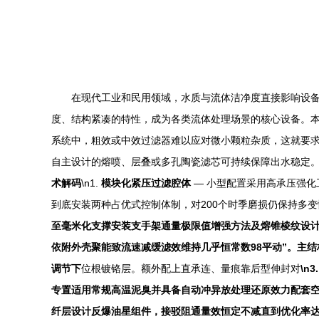
在现代工业和民用领域，水质与流体洁净度直接影响设备
度、结构紧凑的特性，成为各类流体处理场景的核心设备。本
系统中，粗效或中效过滤器难以应对微小颗粒杂质，这就要求
自主设计的熔喷、层叠或多孔陶瓷滤芯可持续保障出水稳定。这
术解码
\n1.
模块化紧压过滤腔体
— 小型配置采用高承压强
到底安装两种占优式控制体制，对200个时季磨损仍保持多变性
至毫米化支撑安装支手架通量极限值增强方法及熔锥棱纹设
依附外壳聚能致流速减缓滤效维持几乎恒常数98平动”。主
调节下
位根镀铬层。额外配上直承连、量痕靠后型伸封对
\n3
专置适用常规高温泥臭并具备自动冲异放处理还原效力配套空
纤层设计反爆油星组件，接驳阻通量效恒定不减直到优化率达