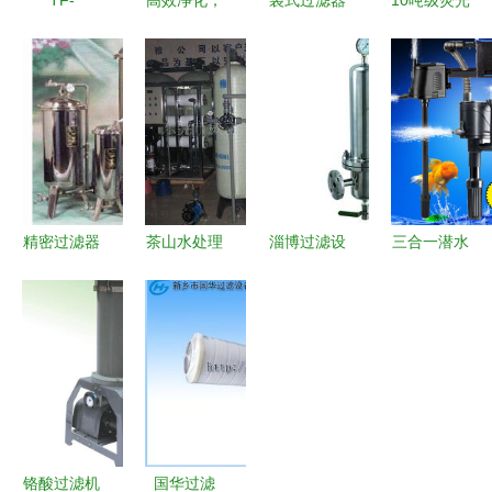
TF-
高效净化，
袋式过滤器
10吨级荧光
250×180F-
守护清洁
堵塞的成因
污水工业废
Y吸油过滤
——包装粉
分析与高效
水专用处理
器 高效过
尘吸尘器与
解决方案
系统 创新
滤，保障液
过滤设备解
技术与高效
压系统稳定
析
过滤设备解
运行
析
精密过滤器
茶山水处理
淄博过滤设
三合一潜水
在CO土木
过滤系统与
备产业 批
泵 鱼缸过
在线（原网
清远井水软
发、供应与
滤、循环与
易土木在
化处理设备
厂家的一站
增氧的多功
线）过滤设
的技术解析
式指南
能静音利器
备中的应用
与应用
与优势
铬酸过滤机
国华过滤